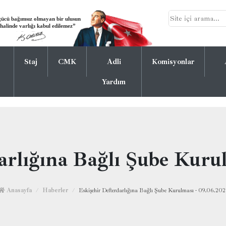
Staj
CMK
Adli
Komisyonlar
Yardım
arlığına Bağlı Şube Kuru
Anasayfa
Haberler
Eskişehir Defterdarlığına Bağlı Şube Kurulması - 09.06.202