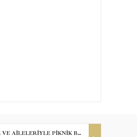
MESLEKTAŞLARIMIZ VE AİLELERİYLE PİKNİK BULUŞMASI - 28.06.2026